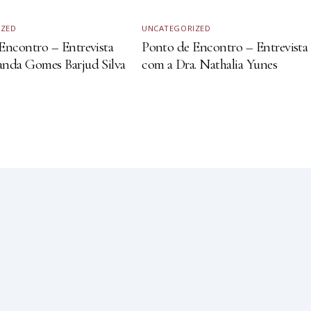
IZED
UNCATEGORIZED
Encontro – Entrevista
Ponto de Encontro – Entrevista
nda Gomes Barjud Silva
com a Dra. Nathalia Yunes