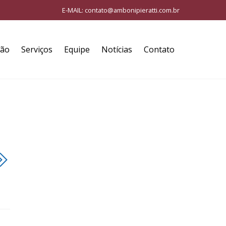
E-MAIL:
contato@ambonipieratti.com.br
ção
Serviços
Equipe
Notícias
Contato