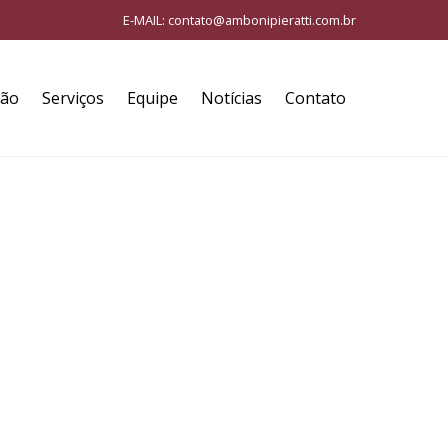
E-MAIL:
contato@ambonipieratti.com.br
ção
Serviços
Equipe
Notícias
Contato